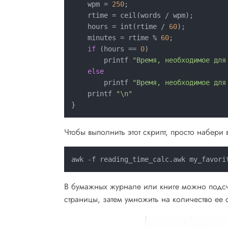
    wpm = 
250
;

    rtime = ceil(words / wpm);

    hours = int(rtime / 
60
);

    minutes = rtime % 
60
;

if
 (hours == 
0
)

        printf 
"Время, необходимое для
else
        printf 
"Время, необходимое для
    printf 
"\n"
Чтобы выполнить этот скрипт, просто набери 
В бумажных журнале или книге можно подсч
страницы, затем умножить на количество ее 