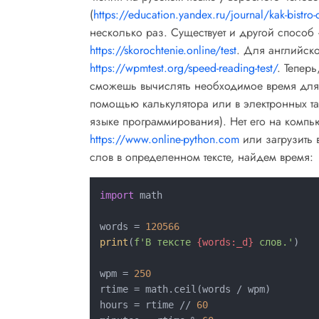
(
https://education.yandex.ru/journal/kak-bistro-c
несколько раз. Существует и другой способ
https://skorochtenie.online/test
. Для английск
https://wpmtest.org/speed-reading-test/
. Тепер
сможешь вычислять необходимое время для 
помощью калькулятора или в электронных таб
языке программирования). Нет его на компь
https://www.online-python.com
или загрузить
слов в определенном тексте, найдем время:
import
 math

words = 
120566
print
(
f'В тексте 
{words:_d}
 слов.'
)

wpm = 
250
rtime = math.ceil(words / wpm)

hours = rtime // 
60