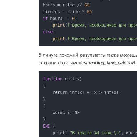
hours = rtime // 
60
minutes = rtime % 
60
if
 hours == 
0
:

print
(
f'Время, необходимое для про
else
:

print
(
f'Время, необходимое для про
В линукс похожий результат ты также можеш
сохрани его с именем
reading_time_calc.awk
:
function
 ceil(x)

{

    return int(x) + (x > int(x))

}

{

    words += NF

END
 {

    printf 
"В тексте %d слов.\n"
, words