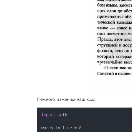
Немного изменим наш код:
import
 math

words_in_line = 
8