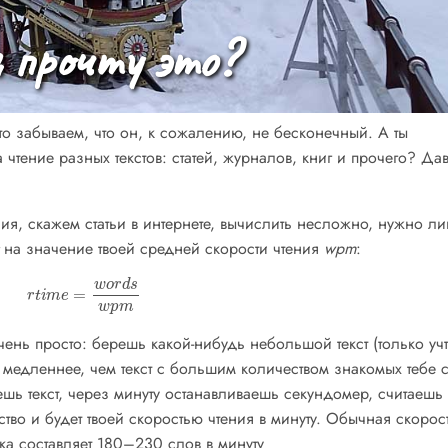
я прочту это?
 забываем, что он, к сожалению, не бесконечный. А ты
 чтение разных текстов: статей, журналов, книг и прочего? Да
ния, скажем статьи в интернете, вычислить несложно, нужно л
на значение твоей средней скорости чтения
wpm
:
r
t
i
m
e
=
w
o
r
d
s
w
p
m
чень просто: берешь какой-нибудь небольшой текст (только учт
ь медленнее, чем текст с большим количеством знакомых тебе 
шь текст, через минуту останавливаешь секундомер, считаешь
ство и будет твоей скоростью чтения в минуту. Обычная скорос
ка составляет 180–230 слов в минуту