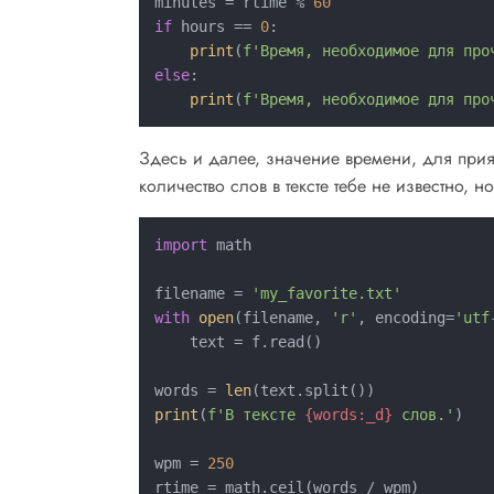
minutes = rtime % 
60
if
 hours == 
0
:

print
(
f'Время, необходимое для про
else
:

print
(
f'Время, необходимое для про
Здесь и далее, значение времени, для прият
количество слов в тексте тебе не известно, но
import
 math

filename = 
'my_favorite.txt'
with
open
(filename, 
'r'
, encoding=
'utf
    text = f.read()

words = 
len
print
(
f'В тексте 
{words:_d}
 слов.'
)

wpm = 
250
rtime = math.ceil(words / wpm)
