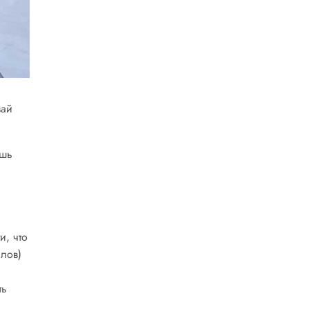
вай
ишь
и, что
слов)
ть