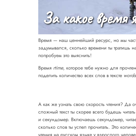
За какое время 
Время — наш ценнейший ресурс, но мы часто
задумывался, сколько времени ты тратишь на
попробуем это выяснить!
Время
rtime
, которое тебе нужно для прочте
поделить количество всех слов в тексте
words
А как же узнать свою скорость чтения? Да о
сложный текст ты скорее всего будешь читат
и секундомер. Включаешь секундомер, читае
сколько слов ты успел прочитать. Это количе
чтения на русском языке у взрослого челове