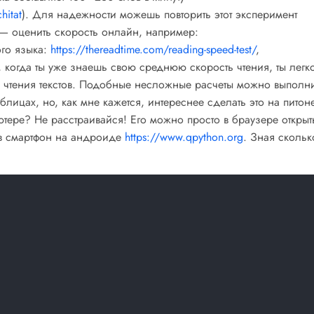
hitat
). Для надежности можешь повторить этот эксперимент
 — оценить скорость онлайн, например:
ого языка:
https://thereadtime.com/reading-speed-test/
,
ь, когда ты уже знаешь свою среднюю скорость чтения, ты легк
чтения текстов. Подобные несложные расчеты можно выполни
лицах, но, как мне кажется, интереснее сделать это на питоне
ютере? Не расстраивайся! Его можно просто в браузере открыт
 в смартфон на андроиде
https://www.qpython.org
. Зная скольк