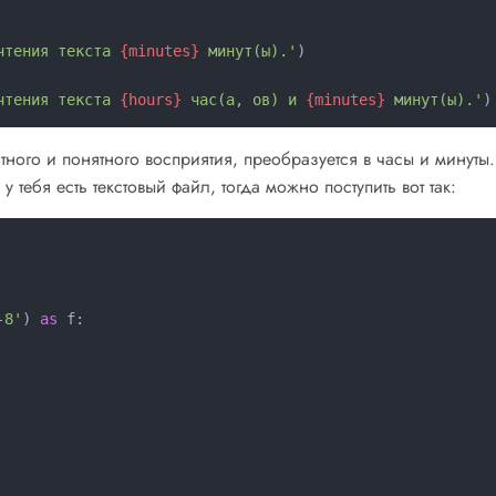
чтения текста 
{minutes}
 минут(ы).'
чтения текста 
{hours}
 час(а, ов) и 
{minutes}
 минут(ы).'
ного и понятного восприятия, преобразуется в часы и минуты
 у тебя есть текстовый файл, тогда можно поступить вот так:
-8'
) 
as
 f:
