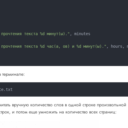
 прочтения текста %d минут(ы)."
, minutes

 прочтения текста %d час(а, ов) и %d минут(ы)."
, hours, m
в терминале:
итать вручную количество слов в одной строке произвольной
строк, и потом еще умножить на количество всех страниц: